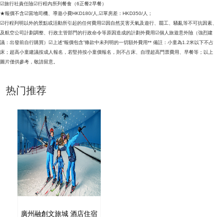
☑旅行社責任險☑行程內所列餐食（6正餐2早餐）
★報價不含☑當地司機、導遊小費HKD180/人,☑單房差：HKD350/人；
☑行程列明以外的景點或活動所引起的任何費用☑因自然災害天氣及遊行、罷工、騷亂等不可抗因素、
及航空公司計劃調整、行政主管部門的行政命令等原因造成的計劃外費用☑個人旅遊意外險（強烈建
議：出發前自行購買）☑上述“報價包含”條款中未列明的一切額外費用** 備註：小童為1.2米以下不占
床；超高小童建議按成人報名，若堅持按小童價報名，則不占床、自理超高門票費用、早餐等；以上
圖片僅供參考，敬請留意。
热门推荐
廣州融創文旅城 酒店住宿