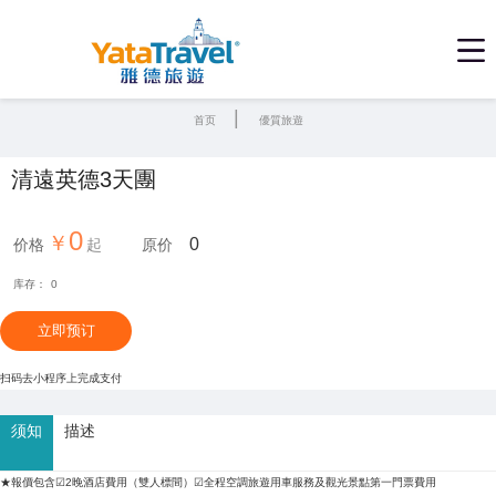
|
首页
優質旅遊
清遠英德3天團
0
0
价格
原价
库存：
0
立即预订
扫码去小程序上完成支付
须知
描述
★報價包含☑2晚酒店費用（雙人標間）☑全程空調旅遊用車服務及觀光景點第一門票費用