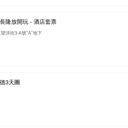
長隆放開玩 - 酒店套票
望洋街3-A號"A"地下
德3天團