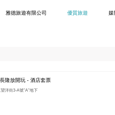
雅德旅遊有限公司
優質旅遊
媒
長隆放開玩 - 酒店套票
望洋街3-A號"A"地下