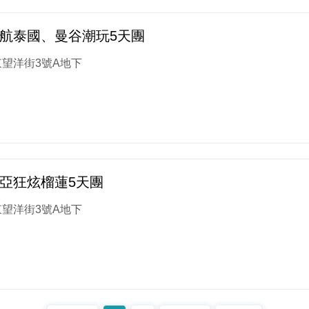
航泰國、曼谷潮玩5天團
望洋街3號A地下
亞狂炫榴蓮5天團
望洋街3號A地下