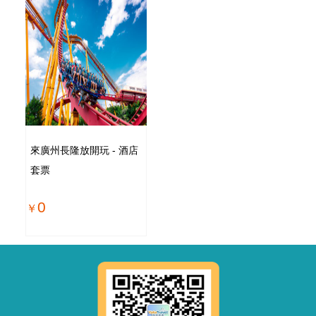
來廣州長隆放開玩 - 酒店
套票
0