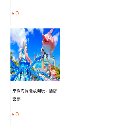
0
來珠海長隆放開玩 - 酒店
套票
0