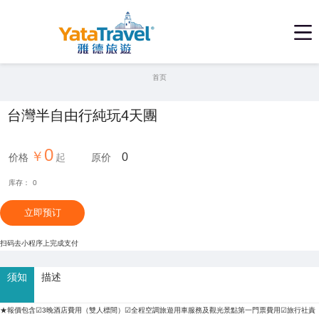
首页
台灣半自由行純玩4天團
0
0
价格
原价
库存：
0
立即预订
扫码去小程序上完成支付
须知
描述
★報價包含☑3晚酒店費用（雙人標間）☑全程空調旅遊用車服務及觀光景點第一門票費用☑旅行社責